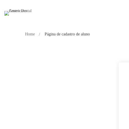
Home
Página de cadastro de aluno
Página
de
cadastro
de
aluno