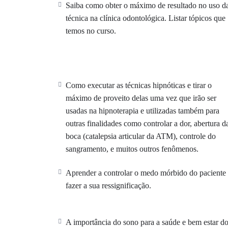
Saiba como obter o máximo de resultado no uso d
técnica na clínica odontológica. Listar tópicos que
Essa técnica é
incrível
e é um grande
diferencial
no 
temos no curso.
? A hipnose ajuda a
acalmar o
paciente para
facilit
? A hipnose
auxilia
no efeito de medicamento adicion
Como executar as técnicas hipnóticas e tirar o
suprime o uso.
máximo de proveito delas uma vez que irão ser
usadas na hipnoterapia e utilizadas também para
? O método também
ajuda
profissionais dentistas a
outras finalidades como controlar a dor, abertura d
? A hipnose permite que o cliente
boca (catalepsia articular da ATM), controle do
diminua
o estress
sangramento, e muitos outros fenômenos.
? O processo ajuda no
relaxamento
e na
confiança
Aprender a controlar o medo mórbido do paciente
fazer a sua ressignificação.
? Muitas crianças e adolescentes e adultos possuem 
gerando uma fobia ou desistência. A hipnose é a melh
se
adaptarem
melhor aos procedimentos odontológi
A importância do sono para a saúde e bem estar d