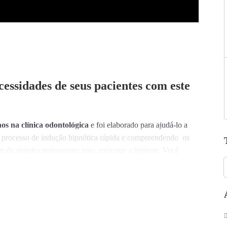
ecessidades de seus pacientes com este
os na clínica odontológica
e foi elaborado para ajudá-lo a
no processo de indução hipnótica rápida e compreendendo os
ém do simples treinamento para executar a hipnose. Você
za dos estados sugestionáveis, como criá-los e como eles podem
es. É também uma exploração da
linguagem hipnótica
e de
 e ampliar as respostas obtidas dentro da clínica odontológica.
specíficas e até mesmo adaptadas para o cirurgião dentista.