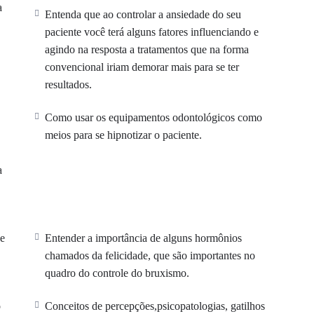
a
Entenda que ao controlar a ansiedade do seu
paciente você terá alguns fatores influenciando e
trabalho dos dentistas.
agindo na resposta a tratamentos que na forma
ar
a realização de qualquer procedimento odontológico.
convencional iriam demorar mais para se ter
resultados.
al para anestesia e/ou sedação do paciente. Em alguns casos
Como usar os equipamentos odontológicos como
meios para se hipnotizar o paciente.
entenderem melhor
cada paciente.
a
e, ansiedade, medo, dor e a tensão durante os procedimentos.
do paciente antes, durante e depois o procedimento.
 e
Entender a importância de alguns hormônios
chamados da felicidade, que são importantes no
muito medo de “dentistas” por diversos motivos, o que acaba
quadro do controle do bruxismo.
or maneira de fazer as crianças, adolescentes e adultos a
cos.
o
Conceitos de percepções,psicopatologias, gatilhos