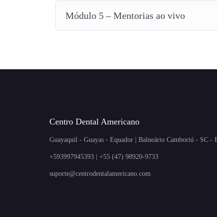
Módulo 5 – Mentorias ao vivo
Centro Dental Americano
Guayaquil - Guayas - Equador | Balneário Camboriú - SC - B
+593997945393 | +55 (47) 98920-9733
suporte@centrodentalamericano.com