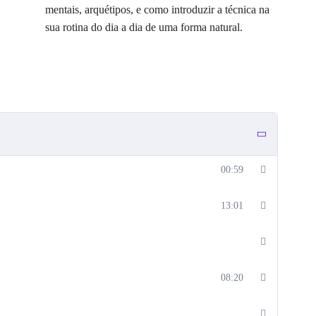
mentais, arquétipos, e como introduzir a técnica na
e exercícios, vídeo aulas e copys para ajudá-lo em seu
sua rotina do dia a dia de uma forma natural.
ma:
.
 através de
mentoria
em grupo, online/ao vivo, com
 realizará as execuções das técnicas com supervisão do
00:59
13:01
so da hipnose ocorra de maneira suave, eficaz e vencer
08:20