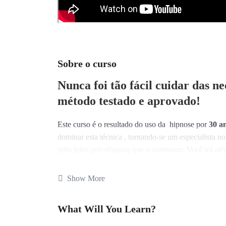
Sobre o curso
Nunca foi tão fácil cuidar das n
método testado e aprovado!
Este curso é o resultado do uso da hipnose por
30 an
dominar esta técnica , tornando-se um especialista 
princípios psicológicos que a sustentam. Você irá al
perceberá dicas e insights profundos sobre a nature
ser utilizados por uma variedade de razões diferent
Show More
como ela pode ser usada com precisão para amplificar
Ensino na prática utilização de induções hipnóticas e
What Will You Learn?
O poder da Hipnose na Prática