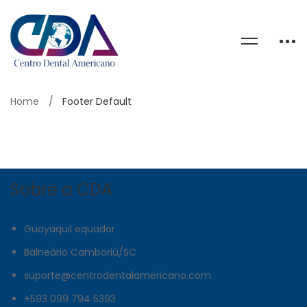
Home
Footer Default
Sobre a CDA
Guayaquil equador
Balneário Camboriú/SC
s
uporte@centrodentalamericano.com
+593 099 794 5393